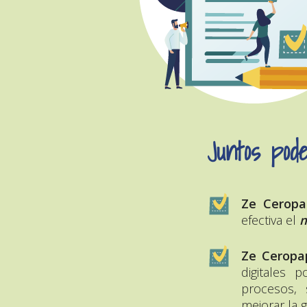
Juntos pode
Ze Ceropa
efectiva el
m
Ze Ceropa
digitales 
procesos, 
mejorar la g