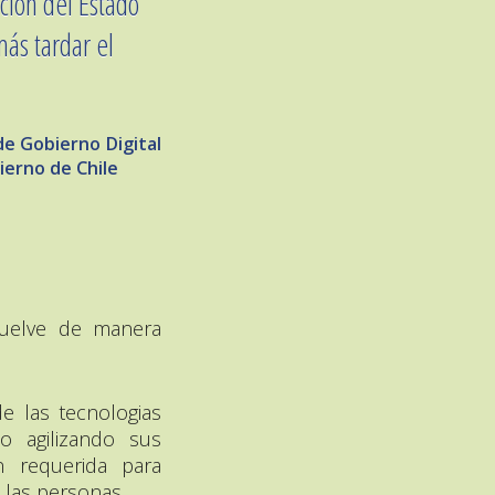
ación del Estado
ás tardar el
de Gobierno Digital
ierno de Chile
uelve de manera
e las tecnologias
no agilizando sus
n requerida para
a las personas.