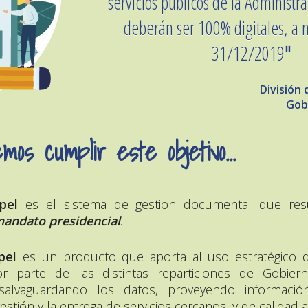
servicios públicos de la Administr
deberán ser 100% digitales, a m
31/12/2019
"
División 
Gob
mos cumplir este objetivo...
pel
es el sistema de gestion documental que res
andato presidencial
.
pel
es un producto que aporta al uso estratégico d
por parte de las distintas reparticiones de Gobier
salvaguardando los datos, proveyendo informació
estión y la entrega de servicios cercanos, y de calidad 