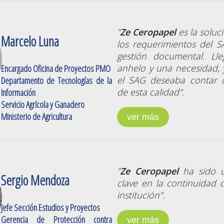
"
Ze Ceropapel
es la soluc
Marcelo Luna
los requerimientos del 
gestión documental. Ll
anhelo y una necesidad,
Encargado Oficina de Proyectos PMO
el SAG deseaba contar 
Departamento de Tecnologías de la
de esta calidad".
Información
Servicio Agrícola y Ganadero
Ministerio de Agricultura
ver más
"
Ze Ceropapel
ha sido u
Sergio Mendoza
clave en la continuidad 
institución".
Jefe Sección Estudios y Proyectos
Gerencia de Protección contra
ver más