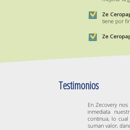
Ze Ceropa
tiene por fi
Ze Ceropa
Testimonios
En Zecovery nos 
inmediata nuest
continua, lo cua
suman valor, dand