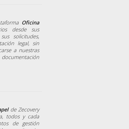
lataforma
Oficina
rios desde sus
us solicitudes,
ción legal, sin
carse a nuestras
la documentación
apel
de Zecovery
a, todos y cada
ntos de gestión